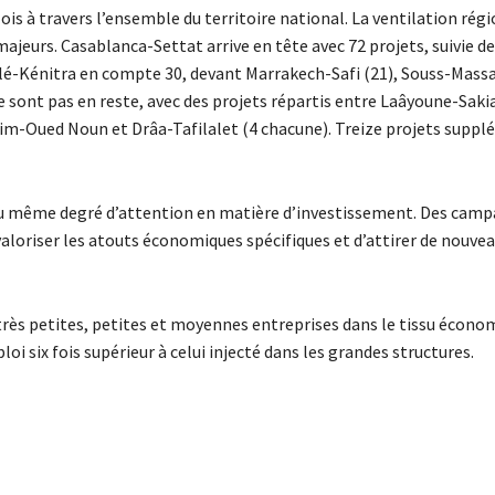
s à travers l’ensemble du territoire national. La ventilation rég
eurs. Casablanca-Settat arrive en tête avec 72 projets, suivie d
lé-Kénitra en compte 30, devant Marrakech-Safi (21), Souss-Massa 
e sont pas en reste, avec des projets répartis entre Laâyoune-Sak
mim-Oued Noun et Drâa-Tafilalet (4 chacune). Treize projets supp
e du même degré d’attention en matière d’investissement. Des cam
 valoriser les atouts économiques spécifiques et d’attirer de nouve
très petites, petites et moyennes entreprises dans le tissu écono
i six fois supérieur à celui injecté dans les grandes structures.