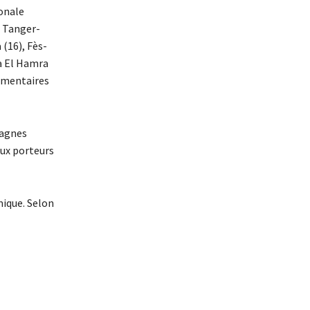
ionale
e Tanger-
(16), Fès-
ia El Hamra
lémentaires
pagnes
aux porteurs
mique. Selon