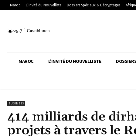
Maroc
L’invité du Nouvelliste
Dossiers Spéciaux & Décryptages
Afriqu
25.7
C
Casablanca
MAROC
L’INVITÉ DU NOUVELLISTE
DOSSIERS
BUSINESS
414 milliards de dir
projets à travers le