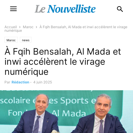
Accueil
Maroc
À Fqih Bensalah, Al Mada et inwi accélèrent le virage
numérique
Maroc
news
À Fqih Bensalah, Al Mada et
inwi accélèrent le virage
numérique
Par
Rédaction
-
4 juin 2025