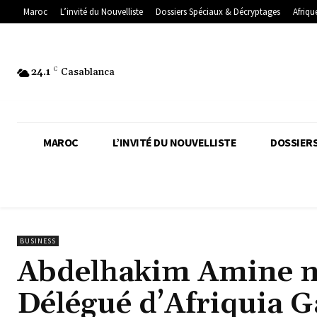
Maroc
L’invité du Nouvelliste
Dossiers Spéciaux & Décryptages
Afriqu
24.1
C
Casablanca
MAROC
L’INVITÉ DU NOUVELLISTE
DOSSIERS
BUSINESS
Abdelhakim Amine n
Délégué d’Afriquia G