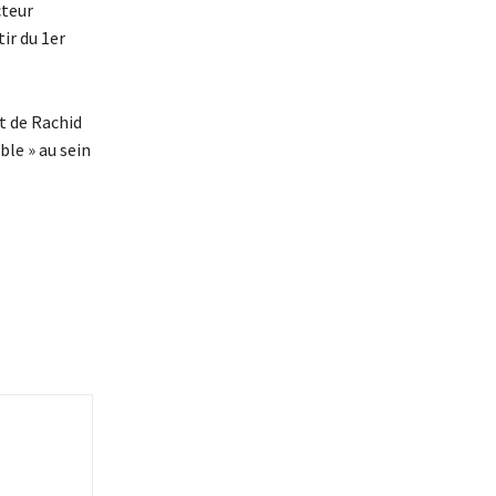
cteur
ir du 1er
t de Rachid
le » au sein