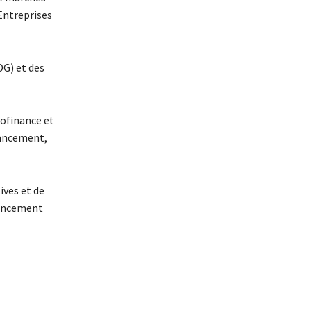
 Entreprises
DG) et des
rofinance et
nancement,
ives et de
nancement