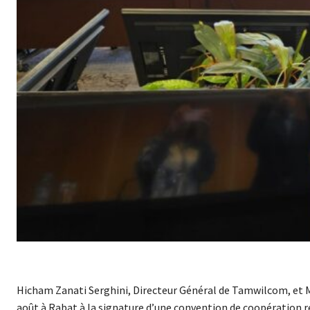
Hicham Zanati Serghini, Directeur Général de Tamwilcom, et 
août à Rabat à la signature d’une convention de coopération r