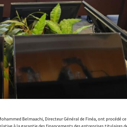
Mohammed Belmaachi, Directeur Général de Finéa, ont procédé ce
elative à la garantie des financements des entreprises titulaires 