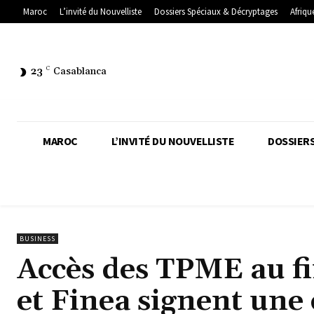
Maroc
L’invité du Nouvelliste
Dossiers Spéciaux & Décryptages
Afriqu
23
C
Casablanca
MAROC
L’INVITÉ DU NOUVELLISTE
DOSSIERS
BUSINESS
Accès des TPME au 
et Finea signent une