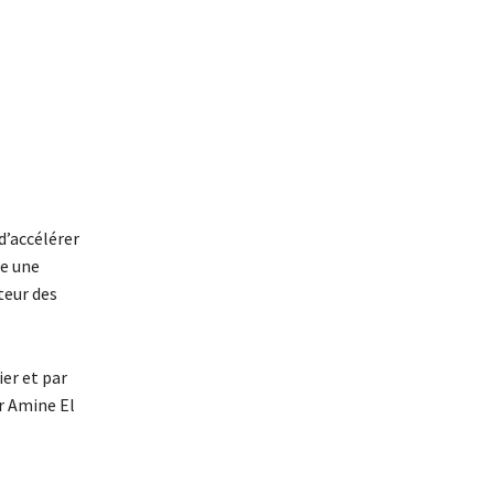
d’accélérer
ue une
teur des
er et par
r Amine El