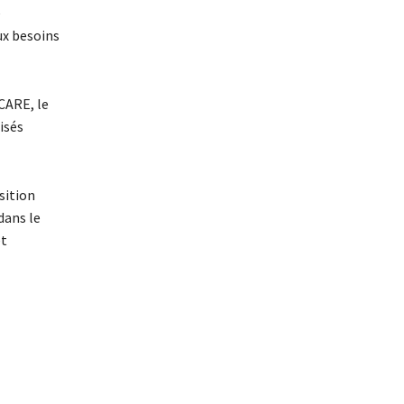
e
ux besoins
CARE, le
isés
sition
dans le
et