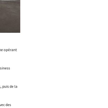
nne opérant
usiness
 puis de la
vec des