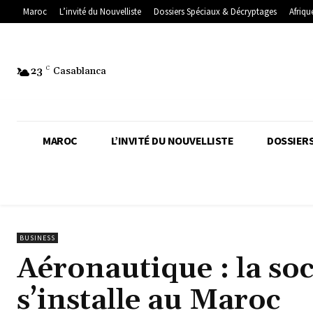
Maroc
L’invité du Nouvelliste
Dossiers Spéciaux & Décryptages
Afriqu
23
C
Casablanca
MAROC
L’INVITÉ DU NOUVELLISTE
DOSSIERS
BUSINESS
Aéronautique : la so
s’installe au Maroc