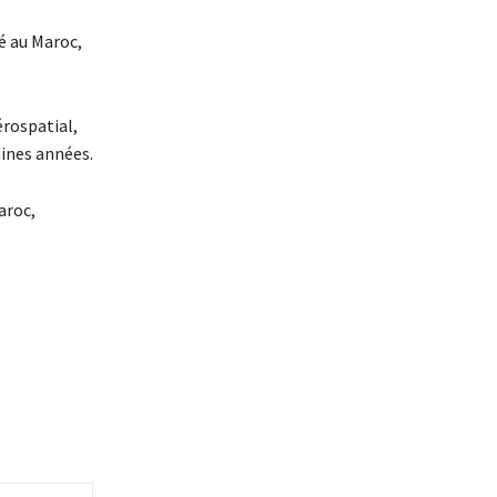
té au Maroc,
érospatial,
aines années.
aroc,