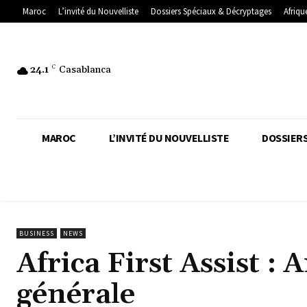
Maroc
L’invité du Nouvelliste
Dossiers Spéciaux & Décryptages
Afriqu
24.1
C
Casablanca
MAROC
L’INVITÉ DU NOUVELLISTE
DOSSIERS
BUSINESS
NEWS
Africa First Assist : 
générale