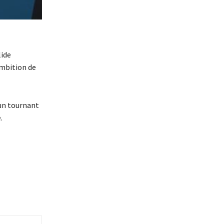
lide
ambition de
 un tournant
.