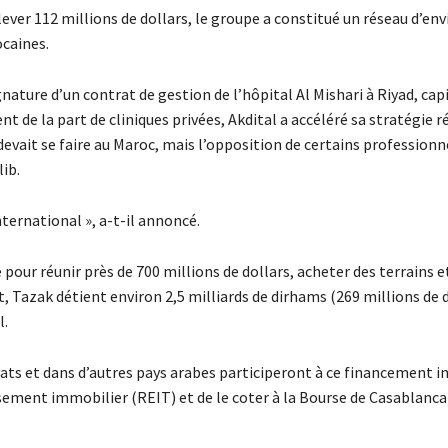
lever 112 millions de dollars, le groupe a constitué un réseau d’env
ocaines.
ignature d’un contrat de gestion de l’hôpital Al Mishari à Riyad, cap
de la part de cliniques privées, Akdital a accéléré sa stratégie r
devait se faire au Maroc, mais l’opposition de certains professionn
lib.
nternational », a-t-il annoncé.
 pour réunir près de 700 millions de dollars, acheter des terrains e
 Tazak détient environ 2,5 milliards de dirhams (269 millions de d
l.
rats et dans d’autres pays arabes participeront à ce financement i
sement immobilier (REIT) et de le coter à la Bourse de Casablanca