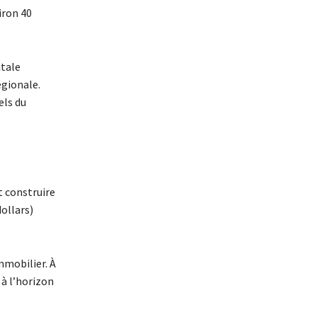
iron 40
itale
égionale.
els du
t construire
ollars)
mmobilier. À
 à l’horizon