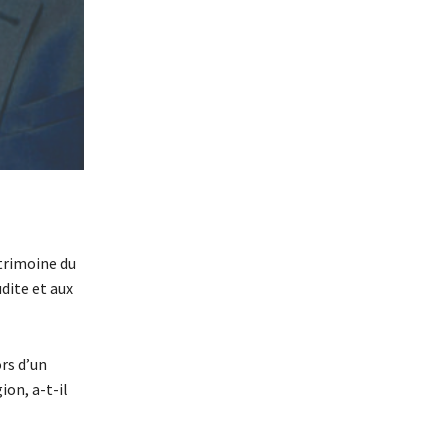
atrimoine du
dite et aux
ors d’un
on, a-t-il