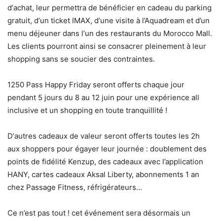
d
’
achat, leur permettra de bé
n
éficier en cadeau du parking
gratuit, d
’
un ticket IMAX, d
’
une visite
à l
’
Aquadream et d
’
un
menu d
éjeuner dans l
’
un des restaurants du Morocco Mall.
Les clients pourront ainsi se consacrer pleinement
à
leur
shopping sans se soucier des contraintes.
1250 Pass Happy Friday seront offerts chaque jour
pendant 5 jours du 8 au 12 juin pour une expérience all
inclusive et un shopping en toute tranquillité
!
D
’
autres cadeaux de valeur seront offerts toutes les 2h
aux shoppers pour égayer leur journée : doublement des
points de fidélité Kenzup, des cadeaux avec l’application
HANY, cartes cadeaux Aksal Liberty, abonnements 1 an
chez Passage Fitness, ré
frig
érateurs
…
Ce n’est pas tout ! cet événement sera désormais un