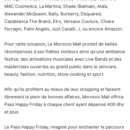
MAC Cosmetics, La Martina, Shade (Balmain, Ala
ï
a,
Alexander McQueen, Bally, Burberry, Dsquared,
Casablanca The Brand, Etro, Versace Couture, Chiara
Ferragni, Palm Angels, Just Cavalli…
), ou encore Amazzin.
Pour cette occasion, Le Morocco Mall promet de belles
récompenses
à
ses fid
è
les visiteurs ainsi qu
’
une ambiance
festive, des animations musicales avec Live Bands et des
masterclass ouvertes au grand public dans le skincare,
beauty, fashion, nutrition, show cooking et sport.
Afin qu
’
ils profitent au mieux de leur shopping et fassent
librement le plein de bonnes affaires, Morocco Mall offrira
Pass Happy Friday
à
chaque client ayant dé
pens
é 400 dhs
et plus.
Le Pass Happy Friday, imagin
é pour enchanter le parcours