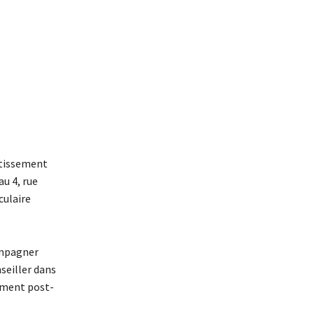
stissement
au 4, rue
culaire
ompagner
nseiller dans
nement post-