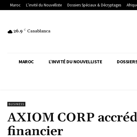
Maroc
L’invité du Nouvelliste
Dossiers Spéciaux & Décryptages
Afriqu
26.9
C
Casablanca
MAROC
L’INVITÉ DU NOUVELLISTE
DOSSIERS
BUSINESS
AXIOM CORP accrédit
financier