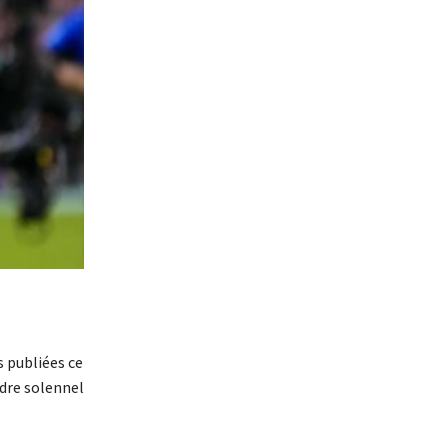
s publiées ce
adre solennel