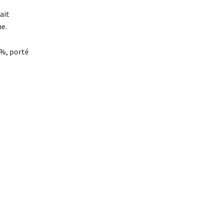
ait
ne.
 %, porté