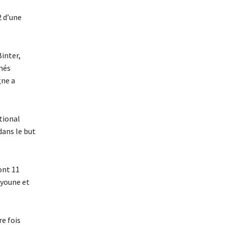
2 d’une
Binter,
chés
gne a
ational
dans le but
ont 11
âyoune et
e fois