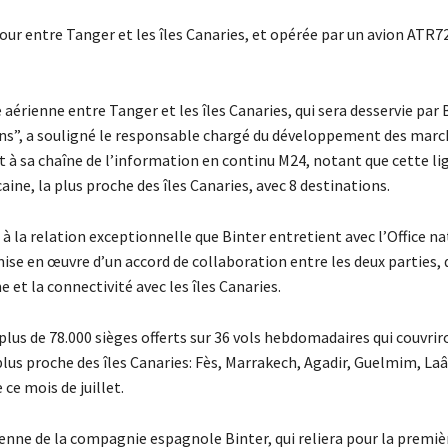
our entre Tanger et les îles Canaries, et opérée par un avion ATR7
érienne entre Tanger et les îles Canaries, qui sera desservie par 
0 ans”, a souligné le responsable chargé du développement des mar
t à sa chaîne de l’information en continu M24, notant que cette li
ine, la plus proche des îles Canaries, avec 8 destinations.
 à la relation exceptionnelle que Binter entretient avec l’Office n
ise en œuvre d’un accord de collaboration entre les deux parties, 
et la connectivité avec les îles Canaries.
plus de 78.000 sièges offerts sur 36 vols hebdomadaires qui couvrir
 plus proche des îles Canaries: Fès, Marrakech, Agadir, Guelmim, La
ce mois de juillet.
enne de la compagnie espagnole Binter, qui reliera pour la premièr