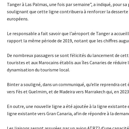
Tanger à Las Palmas, une fois par semaine”, a indiqué, pour sa
soulignant que cette ligne contribuera à renforcer la desserte
européens.
Le responsable a fait savoir que l’aéroport de Tanger a accueil
rapport la même période de 2019, notant que les chiffres aug
De nombreux passagers se sont félicités du lancement de cette
touristes et aux Marocains établis aux îles Canaries de réduire l
dynamisation du tourisme local.
Binter a souligné, dans un communiqué, qu’elle reprendra cet ét
vers Fès et Guelmim, et de Madeira vers Marrakech qui, en 2023
En outre, une nouvelle ligne a été ajoutée à la ligne existante
ligne existante vers Gran Canaria, afin de répondre à la demand
Les liaisons seront assurées par un avion ATR72 d’une capacité