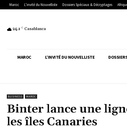
Maroc
L’invité du Nouvelliste
Dossiers Spéciaux & Décryptages
Afriqu
24.1
C
Casablanca
MAROC
L’INVITÉ DU NOUVELLISTE
DOSSIERS
BUSINESS
MAROC
Binter lance une lig
les îles Canaries