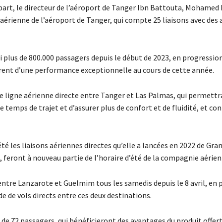
 part, le directeur de l’aéroport de Tanger Ibn Battouta, Mohamed 
 aérienne de l’aéroport de Tanger, qui compte 25 liaisons avec des
li plus de 800.000 passagers depuis le début de 2023, en progressi
urent d’une performance exceptionnelle au cours de cette année.
 ligne aérienne directe entre Tanger et Las Palmas, qui permettr
e temps de trajet et d’assurer plus de confort et de fluidité, et con
é les liaisons aériennes directes qu’elle a lancées en 2022 de Gra
, feront à nouveau partie de l’horaire d’été de la compagnie aérien
 entre Lanzarote et Guelmim tous les samedis depuis le 8 avril, en p
e de vols directs entre ces deux destinations.
 de 72 passagers, qui bénéficieront des avantages du produit offert