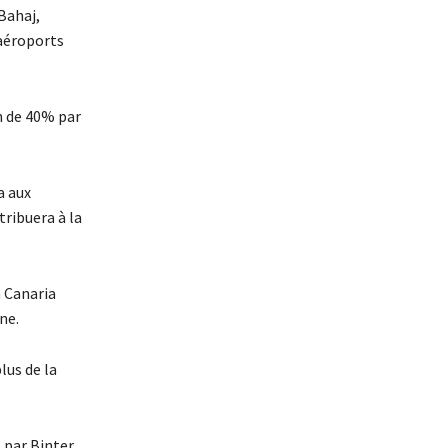
Bahaj,
 aéroports
on de 40% par
a aux
tribuera à la
n Canaria
ne.
lus de la
 par Binter