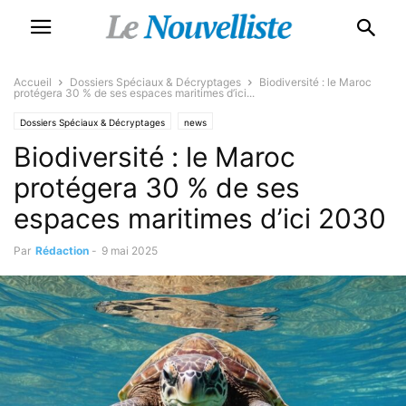
Accueil
Dossiers Spéciaux & Décryptages
Biodiversité : le Maroc
protégera 30 % de ses espaces maritimes d’ici...
Dossiers Spéciaux & Décryptages
news
Biodiversité : le Maroc
protégera 30 % de ses
espaces maritimes d’ici 2030
Par
Rédaction
-
9 mai 2025