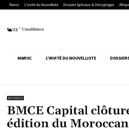
Maroc
L’invité du Nouvelliste
Dossiers Spéciaux & Décryptages
Afriqu
23
C
Casablanca
MAROC
L’INVITÉ DU NOUVELLISTE
DOSSIERS
BUSINESS
BMCE Capital clôture
édition du Morocca