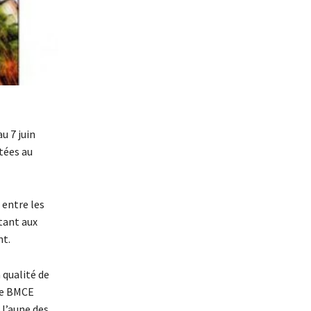
u 7 juin
otées au
 entre les
ttant aux
nt.
 qualité de
 de BMCE
 l’aune des