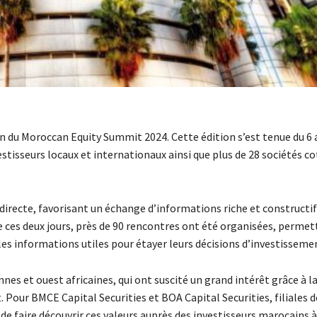
n du Moroccan Equity Summit 2024. Cette édition s’est tenue du 6 a
stisseurs locaux et internationaux ainsi que plus de 28 sociétés c
irecte, favorisant un échange d’informations riche et constructif
de ces deux jours, près de 90 rencontres ont été organisées, perme
 les informations utiles pour étayer leurs décisions d’investisseme
nnes et ouest africaines, qui ont suscité un grand intérêt grâce à la
t. Pour BMCE Capital Securities et BOA Capital Securities, filiales
de faire découvrir ces valeurs auprès des investisseurs marocains à