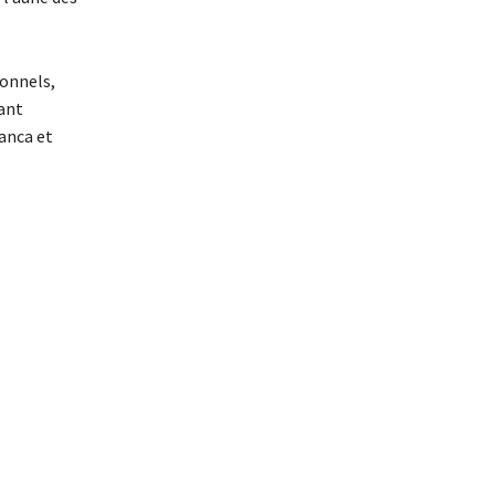
ionnels,
ant
lanca et