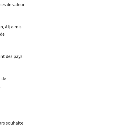
nes de valeur
, Alj a mis
 de
ent des pays
, de
.
ars souhaite