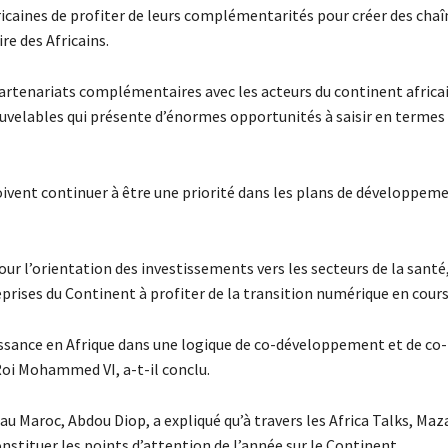
icaines de profiter de leurs complémentarités pour créer des chaî
re des Africains.
rtenariats complémentaires avec les acteurs du continent africain
ouvelables qui présente d’énormes opportunités à saisir en termes
 doivent continuer à être une priorité dans les plans de développem
our l’orientation des investissements vers les secteurs de la santé
reprises du Continent à profiter de la transition numérique en cours
issance en Afrique dans une logique de co-développement et de co-
Roi Mohammed VI, a-t-il conclu.
u Maroc, Abdou Diop, a expliqué qu’à travers les Africa Talks, Maz
nstituer les points d’attention de l’année sur le Continent.