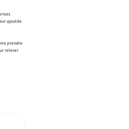
prises
leur ajoutée
pire prendre
ur relever