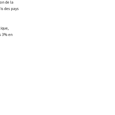
on de la
is des pays
tique,
es 3% en