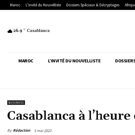
Maroc
L’invité du Nouvelliste
Dossiers Spéciaux & Décryptages
Afriqu
26.9
C
Casablanca
MAROC
L’INVITÉ DU NOUVELLISTE
DOSSIERS
BUSINESS
Casablanca à l’heure 
By
Rédaction
5 mai 2023