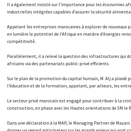
Il a également insisté sur l’importance pour les économies afr
industrielles intégrées capables d’assurer la sécurité alimentai
Appelant les entreprises marocaines à explorer de nouveaux pa
en lumière le potentiel de l’Afrique en matière d’énergies ren
compétitivité.
Parallèlement, il a relevé la question des infrastructures qui
africains via des partenariats public-privé efficients.
Sur le plan de la promotion du capital humain, M. Alj a plaidé p
l’éducation et de la formation, appelant, par ailleurs, les ent
Le secteur privé marocain est engagé pour contribuer à la cro
construction, en phase avec les Hautes orientations de SM le 
Dans une déclaration à la MAP, le Managing Partner de Mazars a
donner un regard anticipateur sur les grands enjeux qui vont co