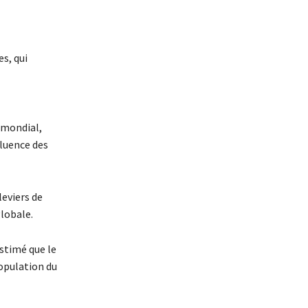
s, qui
e mondial,
fluence des
leviers de
lobale.
estimé que le
population du