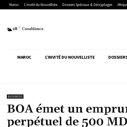
Maroc
L’invité du Nouvelliste
Dossiers Spéciaux & Décryptages
Afriqu
28
C
Casablanca
MAROC
L’INVITÉ DU NOUVELLISTE
DOSSIERS
BUSINESS
BOA émet un emprun
perpétuel de 500 M