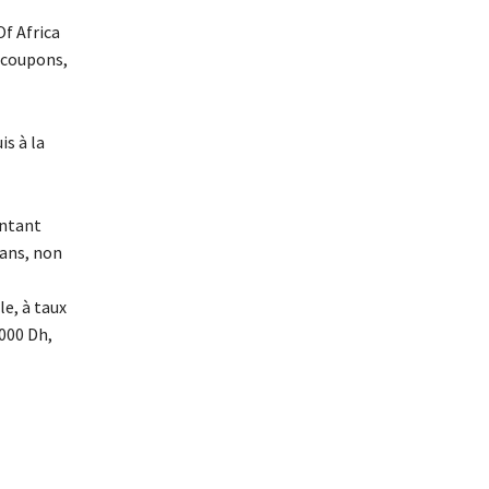
Of Africa
 coupons,
is à la
ontant
 ans, non
e, à taux
000 Dh,