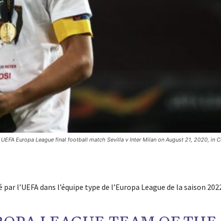
UEFA Europa League final football match Sevilla v Inter Milan on August 21, 2020, in 
é par l’UEFA dans l’équipe type de l’Europa League de la saison 202