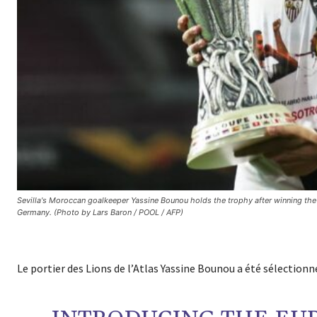
Sevilla's Moroccan goalkeeper Yassine Bounou holds the trophy after winning the 
Germany. (Photo by Lars Baron / POOL / AFP)
Le portier des Lions de l’Atlas Yassine Bounou a été sélectionn