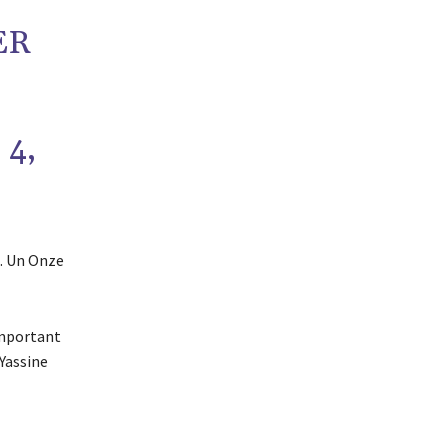
ER
 4,
A. Un Onze
emportant
 Yassine