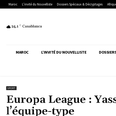
Maroc
L’invité du Nouvelliste
Dossiers Spéciaux & Décryptages
Afriqu
24.1
C
Casablanca
MAROC
L’INVITÉ DU NOUVELLISTE
DOSSIERS
SPORT
Europa League : Yas
l’équipe-type