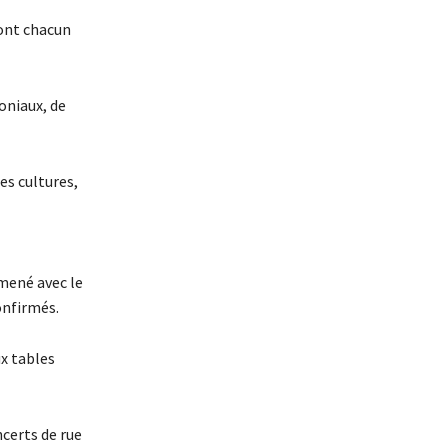
ront chacun
oniaux, de
es cultures,
mené avec le
onfirmés.
x tables
ncerts de rue