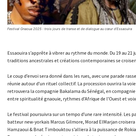
Festival Gnaoua 2025 : trois jours de transe et de dialogue au cœur d’Essaouira
Essaouira s’apprête à vibrer au rythme du monde. Du 19 au 21 ju
traditions ancestrales et créations contemporaines se croisen
Le coup d’envoi sera donné dans les rues, avec une parade ras
réunie autour d’un rituel collectif. La procession ouvrira la vo
retrouvera la compagnie Bakalama du Sénégal, en compagnie d
entre spiritualité gnaouie, rythmes d’Afrique de l’Ouest et voi
Le festival poursuivra sur un tempo d’une rare intensité. Les 
batteur new-yorkais Marcus Gilmore, Morad ElMarjan croisera s
Hamzaoui & Bnat Timbouktou s’alliera à la puissance de Roki