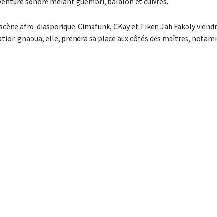
venture sonore mêlant guembri, balafon et cuivres.
 scène afro-diasporique. Cimafunk, CKay et Tiken Jah Fakoly viend
ration gnaoua, elle, prendra sa place aux côtés des maîtres, notam