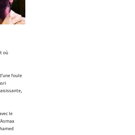
rt où
d’une foule
asri
aisissante,
avec le
d’Asmaa
Mohamed