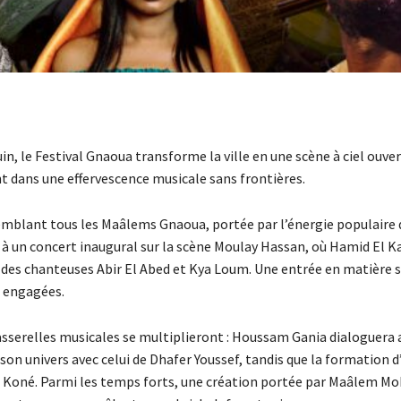
in, le Festival Gnaoua transforme la ville en une scène à ciel ouve
t dans une effervescence musicale sans frontières.
semblant tous les Maâlems Gnaoua, portée par l’énergie populaire 
ie à un concert inaugural sur la scène Moulay Hassan, où Hamid El K
es chanteuses Abir El Abed et Kya Loum. Une entrée en matière s
x engagées.
passerelles musicales se multiplieront : Houssam Gania dialoguera 
on univers avec celui de Dhafer Youssef, tandis que la formation 
a Koné. Parmi les temps forts, une création portée par Maâlem 