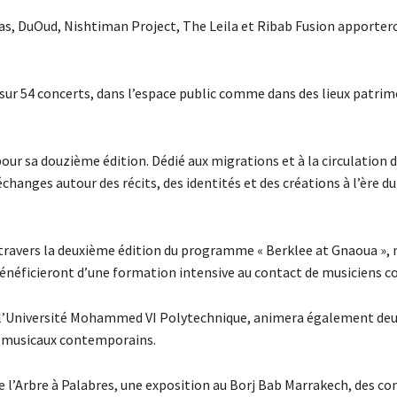
las, DuOud, Nishtiman Project, The Leila et Ribab Fusion apporte
 sur 54 concerts, dans l’espace public comme dans des lieux patrim
our sa douzième édition. Dédié aux migrations et à la circulation d
échanges autour des récits, des identités et des créations à l’ère du
travers la deuxième édition du programme « Berklee at Gnaoua », 
 bénéficieront d’une formation intensive au contact de musiciens c
vec l’Université Mohammed VI Polytechnique, animera également deu
s musicaux contemporains.
de l’Arbre à Palabres, une exposition au Borj Bab Marrakech, des co