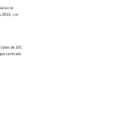
Selon le
 2023, » ce
trales de 101
ique centrale