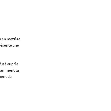
es en matière
présente une
ffusé auprès
notamment la
ement du