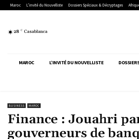
Maroc
L’invité du Nouvelliste
Dossiers Spéciaux & Décryptages
Afriqu
28
C
Casablanca
MAROC
L’INVITÉ DU NOUVELLISTE
DOSSIERS
BUSINESS
MAROC
Finance : Jouahri pa
gouverneurs de banq