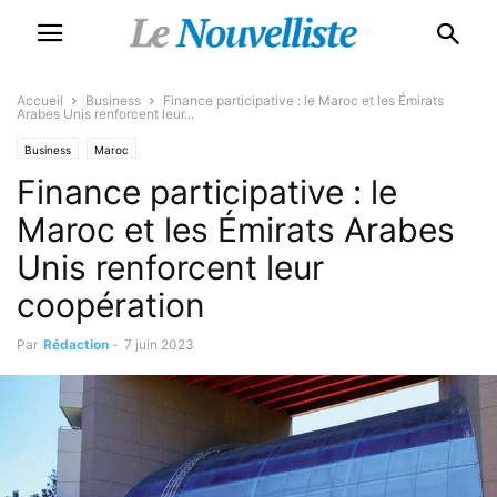
Accueil
Business
Finance participative : le Maroc et les Émirats
Arabes Unis renforcent leur...
Business
Maroc
Finance participative : le
Maroc et les Émirats Arabes
Unis renforcent leur
coopération
Par
Rédaction
-
7 juin 2023