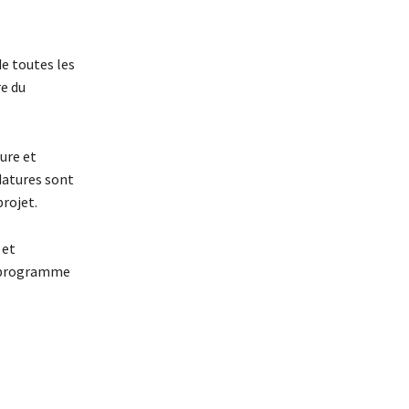
de toutes les
re du
ure et
datures sont
rojet.
 et
du programme