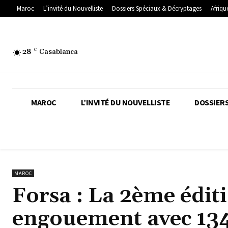
Maroc
L’invité du Nouvelliste
Dossiers Spéciaux & Décryptages
Afriqu
28
C
Casablanca
MAROC
L’INVITÉ DU NOUVELLISTE
DOSSIERS
MAROC
Forsa : La 2ème édit
engouement avec 134