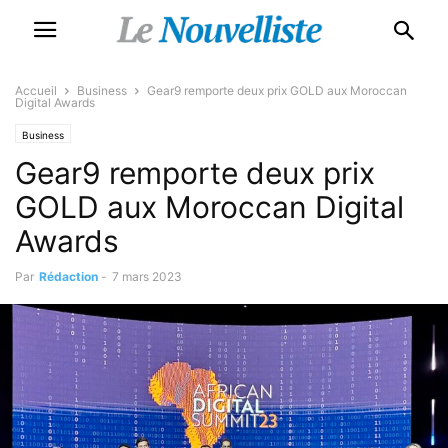
Accueil
Business
Gear9 remporte deux prix GOLD aux Moroccan
Digital Awards
Business
Gear9 remporte deux prix
GOLD aux Moroccan Digital
Awards
Par
Rédaction
-
7 mars 2023