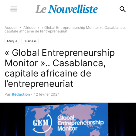
Accueil
Afrique
« Global Entrepreneurship Monitor ».. Casablanca,
capitale africaine de l’entrepreneuriat
Afrique
Business
« Global Entrepreneurship
Monitor ».. Casablanca,
capitale africaine de
l’entrepreneuriat
Par
Rédaction
-
12 février 2024