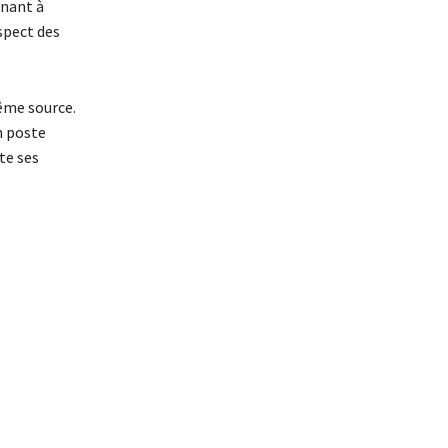
enant à
spect des
même source.
n poste
te ses