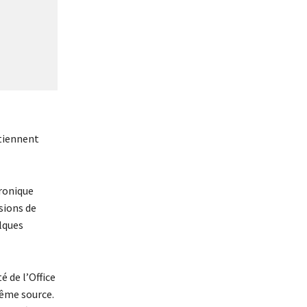
 tiennent
tronique
sions de
lques
é de l’Office
même source.