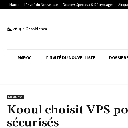
Maroc
L’invité du Nouvelliste
Dossiers Spéciaux & Décryptages
Afriqu
26.9
C
Casablanca
MAROC
L’INVITÉ DU NOUVELLISTE
DOSSIERS
BUSINESS
Kooul choisit VPS po
sécurisés