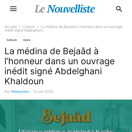
Accueil
Culture
La médina de Bejaâd à l’honneur dans un ouvrage
inédit signé Abdelghani...
Culture
news
La médina de Bejaâd à
l’honneur dans un ouvrage
inédit signé Abdelghani
Khaldoun
Par
Rédaction
-
14 juin 2025