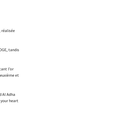
 réalisée
DGE, tandis
ant l’or
deuxième et
d Al Adha
 your heart