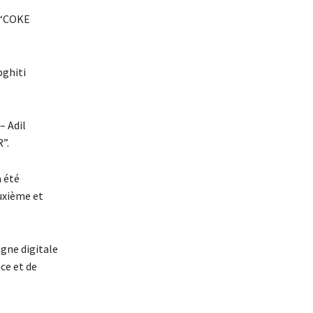
e “COKE
bghiti
– Adil
”.
 été
uxième et
gne digitale
ce et de