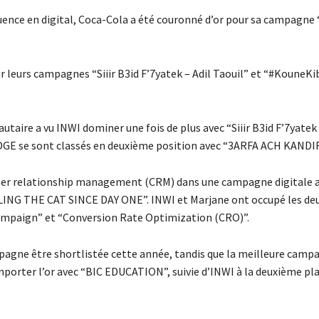
fluence en digital, Coca-Cola a été couronné d’or pour sa campagn
 leurs campagnes “Siiir B3id F’7yatek – Adil Taouil” et “#KouneKi
re a vu INWI dominer une fois de plus avec “Siiir B3id F’7yatek 
EDGE se sont classés en deuxième position avec “3ARFA ACH KANDIR
tomer relationship management (CRM) dans une campagne digitale a
LING THE CAT SINCE DAY ONE”. INWI et Marjane ont occupé les de
ampaign” et “Conversion Rate Optimization (CRO)”.
agne être shortlistée cette année, tandis que la meilleure campa
porter l’or avec “BIC EDUCATION”, suivie d’INWI à la deuxième pla