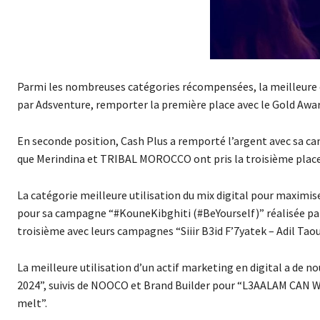
Parmi les nombreuses catégories récompensées, la meilleure c
par Adsventure, remporter la première place avec le Gold Awar
En seconde position, Cash Plus a remporté l’argent avec sa 
que Merindina et TRIBAL MOROCCO ont pris la troisième place 
La catégorie meilleure utilisation du mix digital pour maximi
pour sa campagne “#KouneKibghiti (#BeYourself)” réalisée pa
troisième avec leurs campagnes “Siiir B3id F’7yatek – Adil Tao
La meilleure utilisation d’un actif marketing en digital a de
2024”, suivis de NOOCO et Brand Builder pour “L3AALAM CAN WAI
melt”.