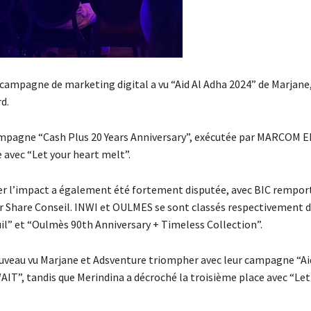
ampagne de marketing digital a vu “Aid Al Adha 2024” de Marjane,
d.
campagne “Cash Plus 20 Years Anniversary”, exécutée par MARCOM E
avec “Let your heart melt”.
ser l’impact a également été fortement disputée, avec BIC remport
r Share Conseil. INWI et OULMES se sont classés respectivement 
uil” et “Oulmès 90th Anniversary + Timeless Collection”.
 nouveau vu Marjane et Adsventure triompher avec leur campagne “Ai
T”, tandis que Merindina a décroché la troisième place avec “Let