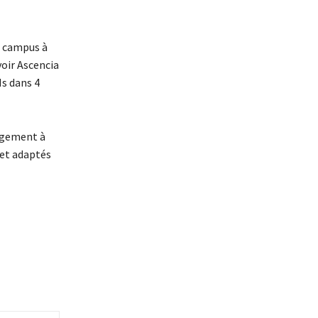
u campus à
voir Ascencia
Ms dans 4
gagement à
 et adaptés