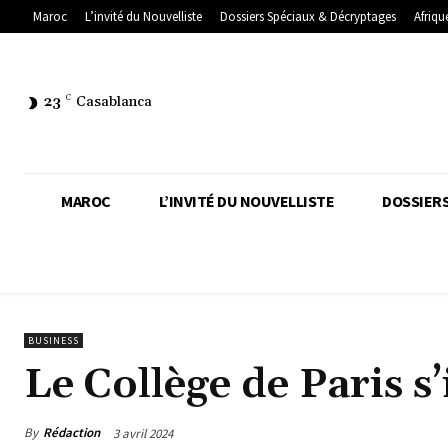
Maroc
L’invité du Nouvelliste
Dossiers Spéciaux & Décryptages
Afriqu
23
C
Casablanca
MAROC
L’INVITÉ DU NOUVELLISTE
DOSSIERS
BUSINESS
Le Collège de Paris 
By
Rédaction
3 avril 2024