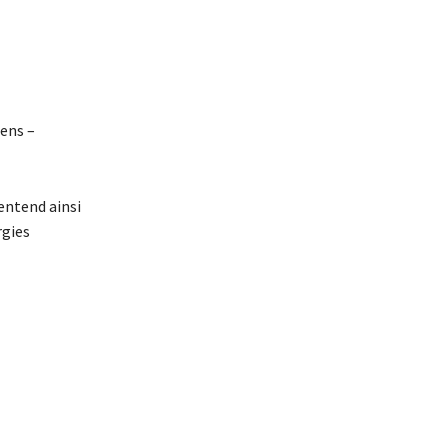
iens –
entend ainsi
rgies