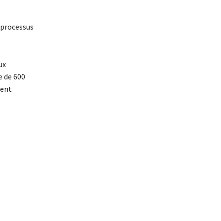
 processus
ux
e de 600
ment