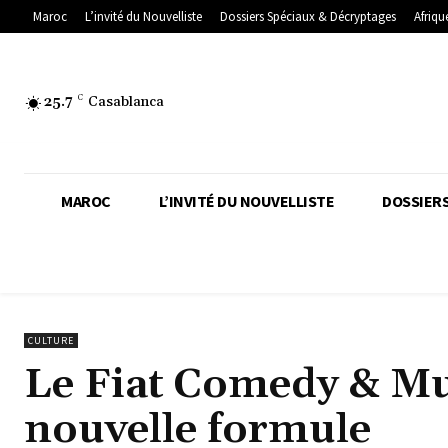
Maroc
L’invité du Nouvelliste
Dossiers Spéciaux & Décryptages
Afriqu
25.7
C
Casablanca
MAROC
L’INVITÉ DU NOUVELLISTE
DOSSIERS
CULTURE
Le Fiat Comedy & Mu
nouvelle formule