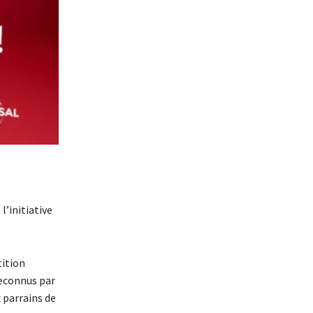
’initiative
tition
reconnus par
 parrains de