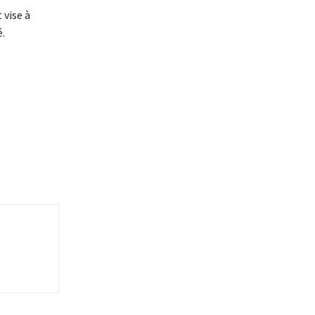
 vise à
é.