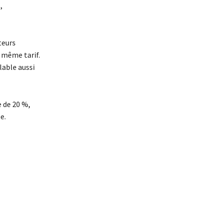
,
teurs
 même tarif.
lable aussi
 de 20 %,
e.