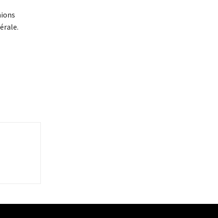
nions
érale.