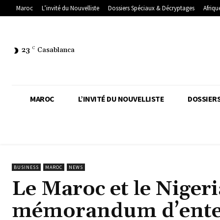
Maroc
L’invité du Nouvelliste
Dossiers Spéciaux & Décryptages
Afriqu
23
C
Casablanca
MAROC
L’INVITÉ DU NOUVELLISTE
DOSSIERS
BUSINESS
MAROC
NEWS
Le Maroc et le Niger
mémorandum d’entent