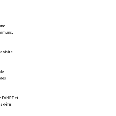
’une
communs,
a visite
 de
 des
e l’ANRE et
s défis