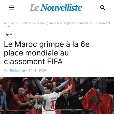
Accueil
Sport
Le Maroc grimpe à la 6e place mondiale au classement
FIFA
Sport
Le Maroc grimpe à la 6e
place mondiale au
classement FIFA
Par
Rédaction
-
17 juin 2026