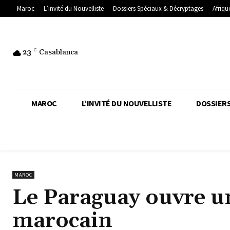
Maroc
L’invité du Nouvelliste
Dossiers Spéciaux & Décryptages
Afriqu
23
C
Casablanca
MAROC
L’INVITÉ DU NOUVELLISTE
DOSSIERS
MAROC
Le Paraguay ouvre u
marocain