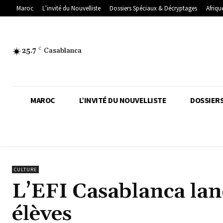
Maroc
L’invité du Nouvelliste
Dossiers Spéciaux & Décryptages
Afriqu
25.7
C
Casablanca
MAROC
L’INVITÉ DU NOUVELLISTE
DOSSIERS
CULTURE
L’EFI Casablanca lan
élèves