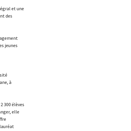
égral et une
ent des
engagement
ces jeunes
sité
ane, à
 2 300 élèves
nger, elle
ffre
lauréat