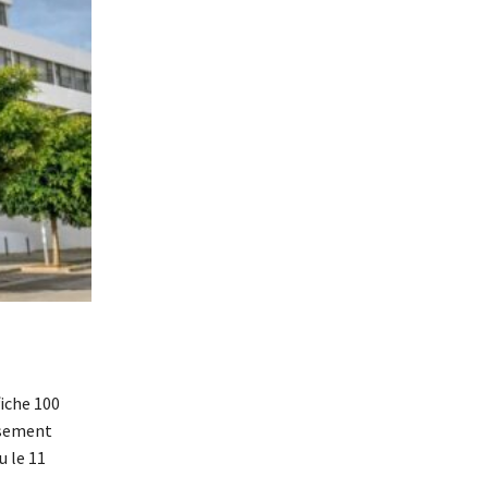
iche 100
ssement
u le 11