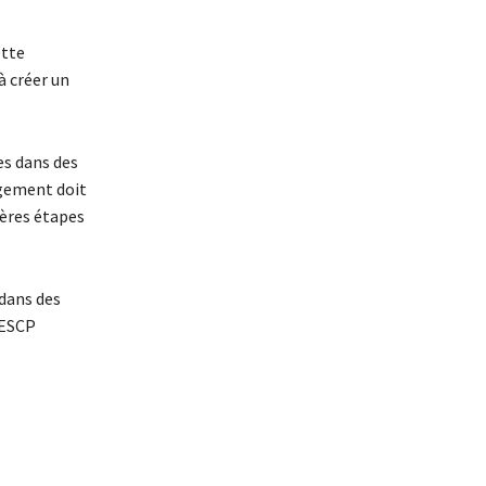
ette
à créer un
es dans des
agement doit
ières étapes
 dans des
 ESCP