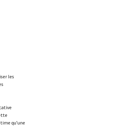
ser les
es
cative
ette
estime qu’une