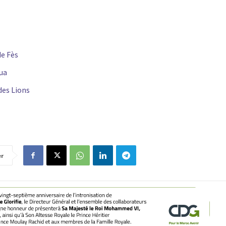
de Fès
oua
des Lions
er