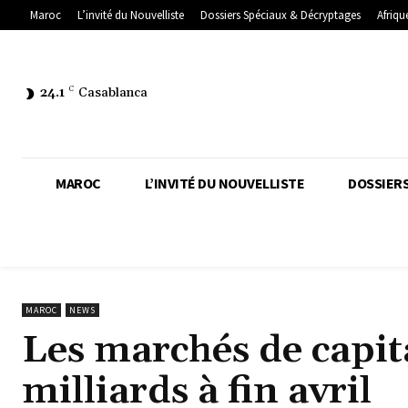
Maroc
L’invité du Nouvelliste
Dossiers Spéciaux & Décryptages
Afriqu
24.1
C
Casablanca
MAROC
L’INVITÉ DU NOUVELLISTE
DOSSIERS
MAROC
NEWS
Les marchés de capit
milliards à fin avril