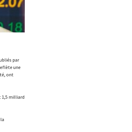
ubliés par
reflète une
té, ont
 1,5 milliard
ela