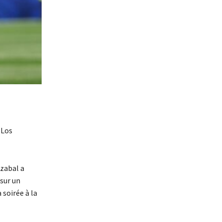
 Los
rzabal a
 sur un
 soirée à la