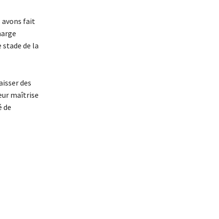
 avons fait
marge
 stade de la
aisser des
eur maîtrise
é de