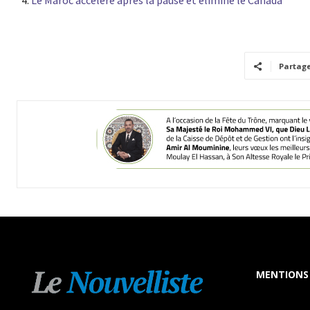
Le Maroc accélère après la pause et élimine le Canada
Partag
MENTIONS