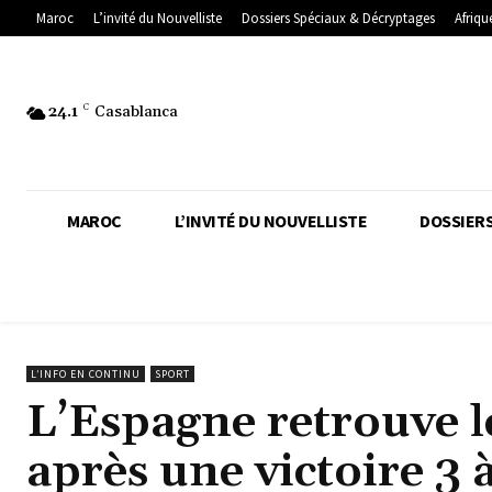
Maroc
L’invité du Nouvelliste
Dossiers Spéciaux & Décryptages
Afriqu
24.1
C
Casablanca
MAROC
L’INVITÉ DU NOUVELLISTE
DOSSIERS
L’INFO EN CONTINU
SPORT
L’Espagne retrouve l
après une victoire 3 