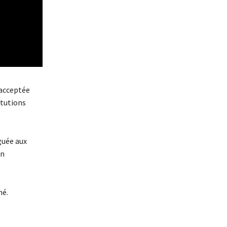
 acceptée
itutions
guée aux
on
né.