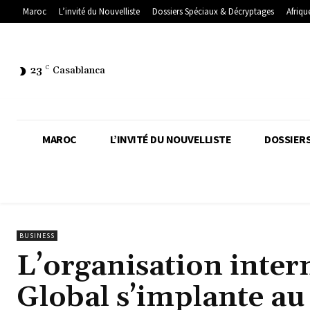
Maroc
L’invité du Nouvelliste
Dossiers Spéciaux & Décryptages
Afriqu
23
C
Casablanca
MAROC
L’INVITÉ DU NOUVELLISTE
DOSSIERS
BUSINESS
L’organisation inte
Global s’implante a