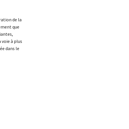
ation de la
gement que
iantes,
 voie à plus
tée dans le