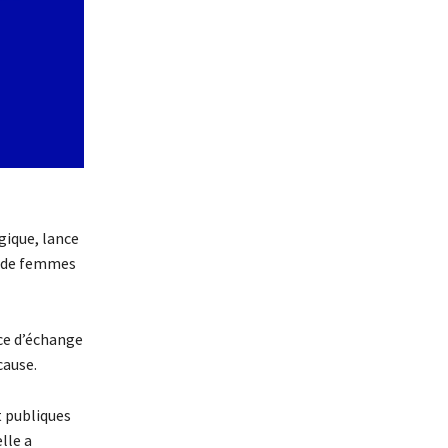
gique, lance
ns de femmes
ce d’échange
cause.
t publiques
lle a