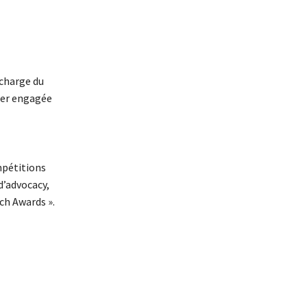
 charge du
der engagée
mpétitions
d’advocacy,
ch Awards ».