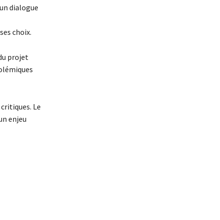
d’un dialogue
ses choix.
du projet
polémiques
critiques. Le
’un enjeu