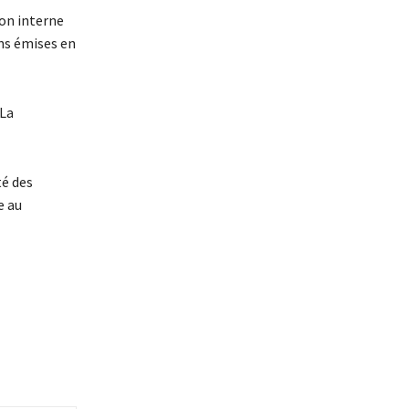
ion interne
ons émises en
 La
té des
e au