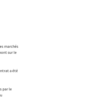
 des marchés
mont sur le
ntrat a été
s par le
du