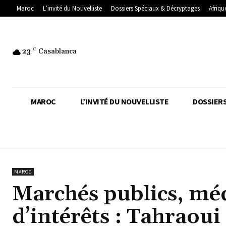
Maroc
L’invité du Nouvelliste
Dossiers Spéciaux & Décryptages
Afriqu
23
C
Casablanca
MAROC
L’INVITÉ DU NOUVELLISTE
DOSSIERS
MAROC
Marchés publics, méd
d’intérêts : Tahraoui