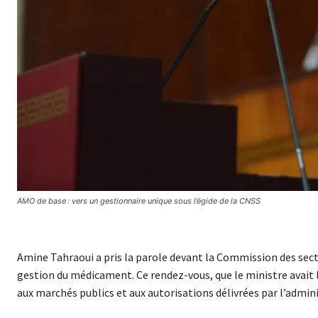
AMO de base : vers un gestionnaire unique sous l’égide de la CNSS
Amine Tahraoui a pris la parole devant la Commission des sect
gestion du médicament. Ce rendez-vous, que le ministre avait 
aux marchés publics et aux autorisations délivrées par l’admin