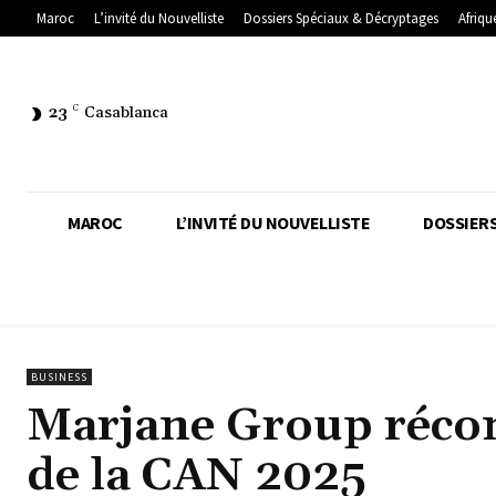
Maroc
L’invité du Nouvelliste
Dossiers Spéciaux & Décryptages
Afriqu
23
C
Casablanca
MAROC
L’INVITÉ DU NOUVELLISTE
DOSSIERS
BUSINESS
Marjane Group réco
de la CAN 2025