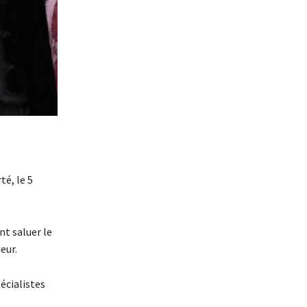
é, le 5
nt saluer le
eur.
écialistes