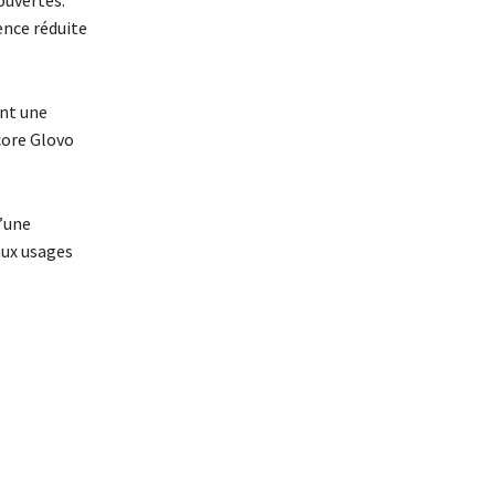
ence réduite
ent une
core Glovo
d’une
aux usages