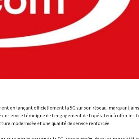
t en lançant officiellement la 5G sur son réseau, marquant ains
 en service témoigne de l’engagement de l’opérateur à offrir les 
ucture modernisée et une qualité de service renforcée.
t automatiquement de la 5G, sans surcoût, dans les zones déjà c