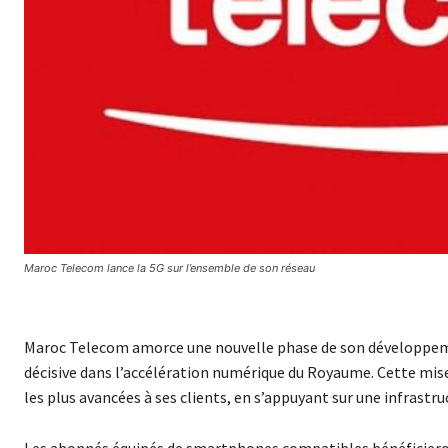
Maroc Telecom lance la 5G sur l’ensemble de son réseau
Maroc Telecom amorce une nouvelle phase de son développemen
décisive dans l’accélération numérique du Royaume. Cette mise
les plus avancées à ses clients, en s’appuyant sur une infrastr
Les abonnés équipés de smartphones compatibles bénéficieron