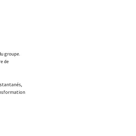
du groupe.
re de
nstantanés,
ransformation