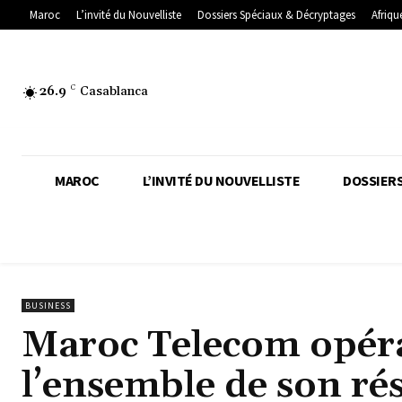
Maroc
L’invité du Nouvelliste
Dossiers Spéciaux & Décryptages
Afriqu
26.9
C
Casablanca
MAROC
L’INVITÉ DU NOUVELLISTE
DOSSIERS
BUSINESS
Maroc Telecom opéra
l’ensemble de son ré