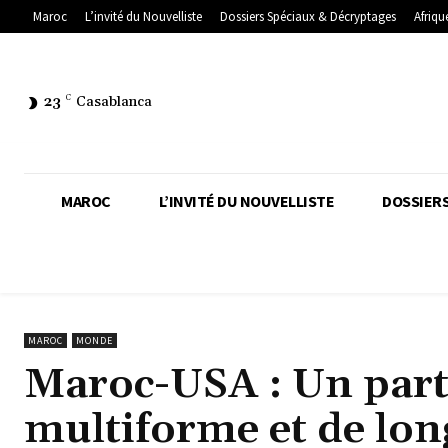
Maroc
L’invité du Nouvelliste
Dossiers Spéciaux & Décryptages
Afriqu
23
C
Casablanca
MAROC
L’INVITÉ DU NOUVELLISTE
DOSSIERS
MAROC
MONDE
Maroc-USA : Un part
multiforme et de lon