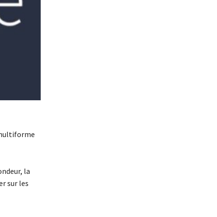
 multiforme
ondeur, la
r sur les