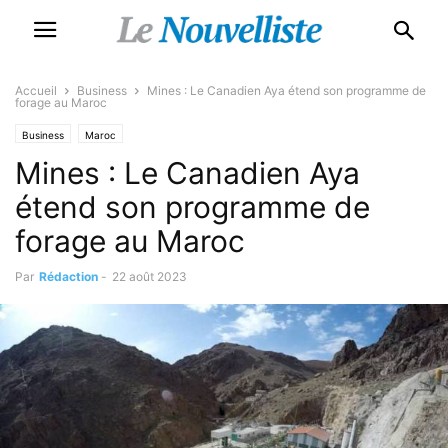
Accueil
Business
Mines : Le Canadien Aya étend son programme de
forage au Maroc
Business
Maroc
Mines : Le Canadien Aya
étend son programme de
forage au Maroc
Par
Rédaction
-
22 août 2023