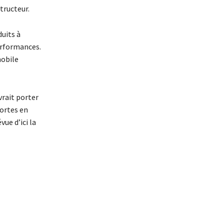
tructeur.
uits à
performances.
mobile
vrait porter
portes en
ue d’ici la