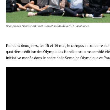
Olympiades Handisport : inclusion et solidarité à l’EFI Casablanca
Pendant deux jours, les 15 et 16 mai, le campus secondaire de 
quatrième édition des Olympiades Handisport a rassemblé élève
initiative menée dans le cadre de la Semaine Olympique et Par