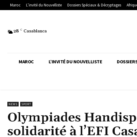
Maroc
L’invité du Nouvelliste
Dossiers Spéciaux & Décryptages
Afriqu
28
C
Casablanca
MAROC
L’INVITÉ DU NOUVELLISTE
DOSSIERS
NEWS
SPORT
Olympiades Handispor
solidarité à l’EFI Ca