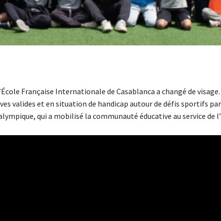
l’École Française Internationale de Casablanca a changé de visage.
s valides et en situation de handicap autour de défis sportifs pa
alympique, qui a mobilisé la communauté éducative au service de l’