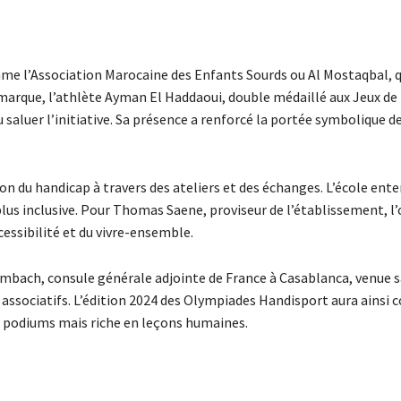
me l’Association Marocaine des Enfants Sourds ou Al Mostaqbal, q
 marque, l’athlète Ayman El Haddaoui, double médaillé aux Jeux de 
saluer l’initiative. Sa présence a renforcé la portée symbolique d
ion du handicap à travers des ateliers et des échanges. L’école ente
lus inclusive. Pour Thomas Saene, proviseur de l’établissement, l’
cessibilité et du vivre-ensemble.
imbach, consule générale adjointe de France à Casablanca, venue s
s associatifs. L’édition 2024 des Olympiades Handisport aura ainsi 
es podiums mais riche en leçons humaines.