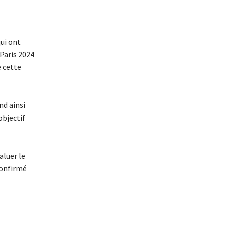
ui ont
Paris 2024
e cette
nd ainsi
objectif
aluer le
confirmé