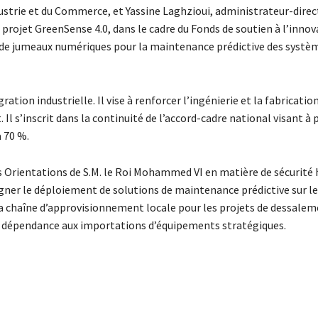
dustrie et du Commerce, et Yassine Laghzioui, administrateur-dire
rojet GreenSense 4.0, dans le cadre du Fonds de soutien à l’innov
de jumeaux numériques pour la maintenance prédictive des systè
ion industrielle. Il vise à renforcer l’ingénierie et la fabricatio
l s’inscrit dans la continuité de l’accord-cadre national visant à 
à 70 %.
s Orientations de S.M. le Roi Mohammed VI en matière de sécurité 
ner le déploiement de solutions de maintenance prédictive sur le
la chaîne d’approvisionnement locale pour les projets de dessalem
la dépendance aux importations d’équipements stratégiques.