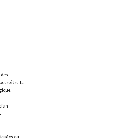
 des
accroître la
gique.
d’un
s
iquées au