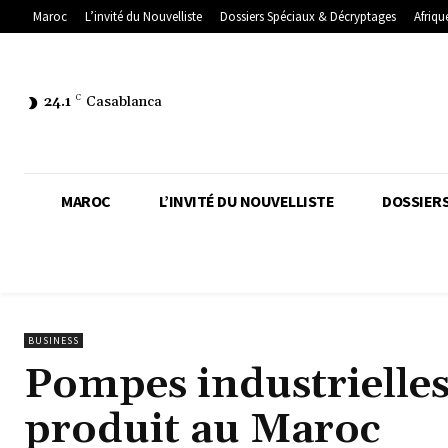
Maroc
L’invité du Nouvelliste
Dossiers Spéciaux & Décryptages
Afriqu
24.1
C
Casablanca
MAROC
L’INVITÉ DU NOUVELLISTE
DOSSIERS
BUSINESS
Pompes industrielle
produit au Maroc