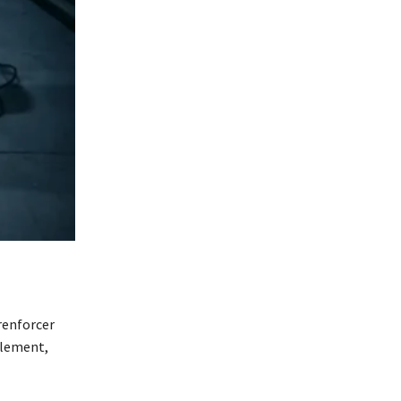
renforcer
salement,