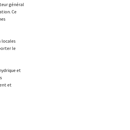
cteur général
ation. Ce
mes
n locales
porter le
hydrique et
s
ent et