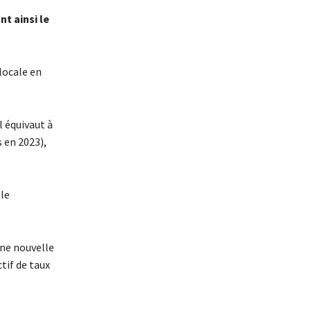
t ainsi le
locale en
l équivaut à
s en 2023),
 le
une nouvelle
ctif de taux