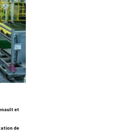
nault et
tation de