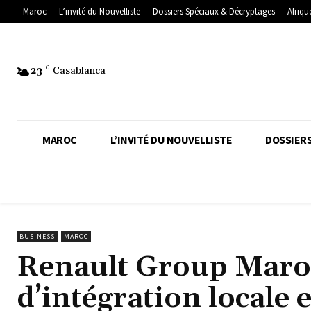
Maroc
L’invité du Nouvelliste
Dossiers Spéciaux & Décryptages
Afriqu
23
C
Casablanca
MAROC
L’INVITÉ DU NOUVELLISTE
DOSSIERS
BUSINESS
MAROC
Renault Group Maroc
d’intégration locale 