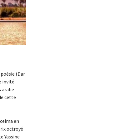
a poésie (Dar
 invité
s arabe
de cette
oceima en
rix octroyé
te Yassine