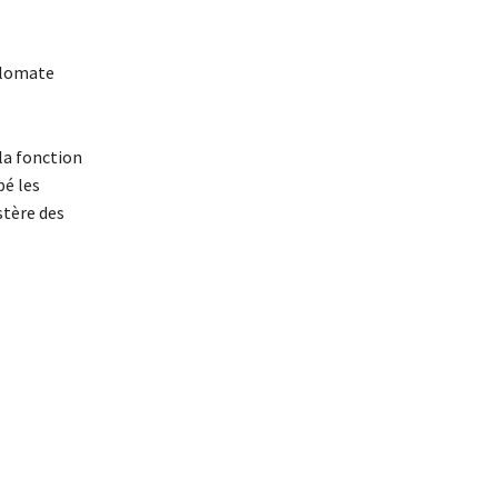
iplomate
la fonction
pé les
stère des