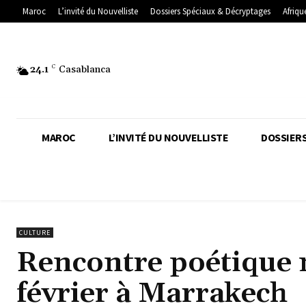
Maroc
L’invité du Nouvelliste
Dossiers Spéciaux & Décryptages
Afriqu
24.1
C
Casablanca
MAROC
L’INVITÉ DU NOUVELLISTE
DOSSIERS
CULTURE
Rencontre poétique m
février à Marrakech